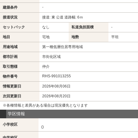
-
建築条件
接道状況
接道: 東 公道 道路幅: 6ｍ
セットバック
なし
私道負担面積
-
地目
宅地
地勢
平坦
用途地域
第一種低層住居専用地域
都市計画
市街化区域
取引態様
仲介
RHS-991013255
物件番号
情報更新日
2026年08月06日
次回更新日
2026年08月20日
※各種情報と差異がある場合は現況優先となります
学区情報
小学校区
()
中学校区