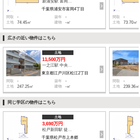
新浦安駅 富岡第一児童公園 バス5分 停歩4分
千葉県浦安市富岡4丁目
-
-
-
間取
築年
間取
土地
74.45㎡
建物
-㎡
土地
73.70㎡
広さの近い物件はこちら
土地
11,500万円
一之江駅 中央通り バス9分 停歩1分
東京都江戸川区松江2丁目
-
-
-
間取
築年
間取
土地
247.25㎡
建物
-㎡
土地
239.36㎡
同じ学区の物件はこちら
土地
3,690万円
松戸新田駅 徒歩13分
千葉県松戸市上本郷