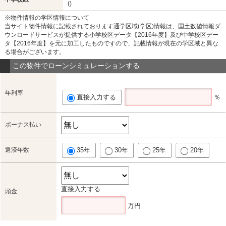
()
※物件情報の学区情報について
当サイト物件情報に記載されております通学区域(学区)情報は、国土数値情報ダ
ウンロードサービスが提供する小学校区データ【2016年度】及び中学校区デー
タ【2016年度】を元に加工したものですので、記載情報が現在の学区域と異な
る場合がございます。
この物件でローンシミュレーションする
年利率
直接入力する
％
ボーナス払い
返済年数
35年
30年
25年
20年
直接入力する
頭金
万円