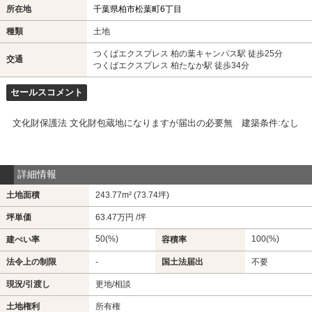
所在地
千葉県柏市松葉町6丁目
種類
土地
つくばエクスプレス 柏の葉キャンパス駅 徒歩25分
交通
つくばエクスプレス 柏たなか駅 徒歩34分
セールスコメント
文化財保護法 文化財包蔵地になりますが届出の必要無 建築条件:なし
詳細情報
土地面積
243.77m² (73.74坪)
坪単価
63.47万円 /坪
50(%)
100(%)
建ぺい率
容積率
法令上の制限
-
国土法届出
不要
現況/引渡し
更地/相談
土地権利
所有権