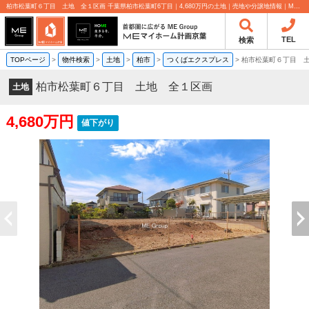
柏市松葉町６丁目 土地 全１区画 千葉県柏市松葉町6丁目｜4,680万円の土地｜売地や分譲地情報｜MEマイホーム計画京葉株式会社
TEL
検索
TOPページ
>
物件検索
>
土地
>
柏市
>
つくばエクスプレス
>
柏市松葉町６丁目 
柏市松葉町６丁目 土地 全１区画
土地
4,680万円
値下がり