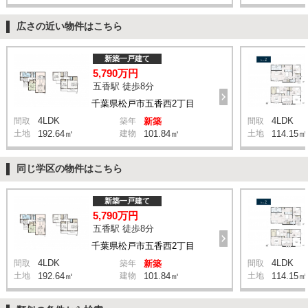
広さの近い物件はこちら
新築一戸建て
5,790万円
五香駅 徒歩8分
千葉県松戸市五香西2丁目
4LDK
4LDK
間取
築年
新築
間取
土地
192.64㎡
建物
101.84㎡
土地
114.15㎡
同じ学区の物件はこちら
新築一戸建て
5,790万円
五香駅 徒歩8分
千葉県松戸市五香西2丁目
4LDK
4LDK
間取
築年
新築
間取
土地
192.64㎡
建物
101.84㎡
土地
114.15㎡