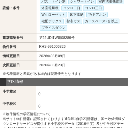
バス・トイレ別
シャワートイレ
室内洗濯機置場
設備・条件
浴室乾燥機
コンロ二口
コンロ三口
Wクローゼット
床下収納
TVドアホン
宅配ボックス
都市ガス
カースペース2台以上
プライスダウン
建築確認番号
第25UDI1W建08289号
RHS-991006326
物件番号
情報更新日
2026年08月09日
次回更新日
2026年08月23日
※各種情報と差異がある場合は現況優先となります
学区情報
小学校区
()
中学校区
()
※物件情報の学区情報について
当サイト物件情報に記載されております通学区域(学区)情報は、国土数値情報ダ
ウンロードサービスが提供する小学校区データ【2016年度】及び中学校区デー