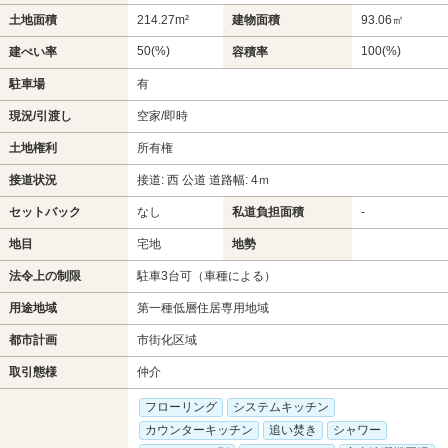
土地面積
214.27m²
建物面積
93.06㎡
50(%)
100(%)
建ぺい率
容積率
駐車場
有
現況/引渡し
空家/即時
土地権利
所有権
接道状況
接道: 西 公道 道路幅: 4ｍ
セットバック
なし
私道負担面積
-
地目
宅地
地勢
法令上の制限
駐車3台可（車種による）
用途地域
第一種低層住居専用地域
都市計画
市街化区域
取引態様
仲介
フローリング
システムキッチン
カウンターキッチン
追い焚き
シャワー