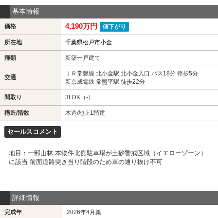
基本情報
4,190万円
価格
値下がり
所在地
千葉県松戸市小金
種類
新築一戸建て
ＪＲ常磐線 北小金駅 北小金入口 バス18分 停歩5分
交通
新京成電鉄 常盤平駅 徒歩22分
間取り
3LDK（-）
構造/階数
木造/地上1階建
セールスコメント
地目：一部山林 本物件北側駐車場が土砂警戒区域（イエローゾーン）
に該当 前面道路突き当り階段のため車の通り抜け不可
詳細情報
完成年
2026年4月築