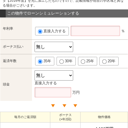
タ【2016年度】を元に加工したものですので、記載情報が現在の学区域と異な
る場合がございます。
この物件でローンシミュレーションする
年利率
直接入力する
％
ボーナス払い
返済年数
35年
30年
25年
20年
直接入力する
頭金
万円
ボーナス
毎月のご返済額
物件価格
(×年2回)