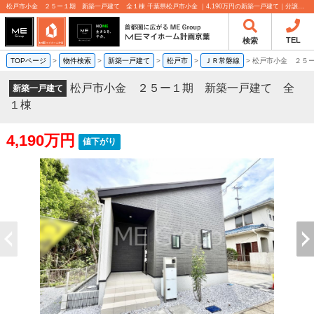
松戸市小金 ２５ー１期 新築一戸建て 全１棟 千葉県松戸市小金 ｜4,190万円の新築一戸建て｜分譲住宅や新築物件｜MEマイホーム計画京葉株式会社
TEL
検索
TOPページ
>
物件検索
>
新築一戸建て
>
松戸市
>
ＪＲ常磐線
>
松戸市小金 ２５
松戸市小金 ２５ー１期 新築一戸建て 全
新築一戸建て
１棟
4,190万円
値下がり