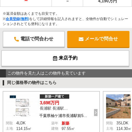
－
－
4,190万円
※返済金額はあくまでも目安です。
※
会員登録(無料)
をして詳細情報を記入されますと、全物件が自動でシミュレー
ションされとても便利になります。
電話で問合わせ
メールで問合せ
来店予約
この物件を見た人はこの物件も見ています
同じ価格帯の物件はこちら
新築一戸建て
3,698万円
長浦駅 長浦駅前５丁目 バス4分 停歩6分
千葉県袖ケ浦市長浦駅前5丁目
4LDK
3SLDK
間取
築年
新築
間取
土地
114.15㎡
建物
97.55㎡
土地
114.30㎡