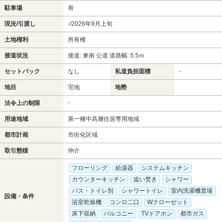
駐車場
有
現況/引渡し
-/2026年9月上旬
土地権利
所有権
接道状況
接道: 東南 公道 道路幅: 5.5ｍ
セットバック
なし
私道負担面積
-
地目
宅地
地勢
-
法令上の制限
用途地域
第一種中高層住居専用地域
都市計画
市街化区域
取引態様
仲介
フローリング
給湯器
システムキッチン
カウンターキッチン
追い焚き
シャワー
バス・トイレ別
シャワートイレ
室内洗濯機置場
設備・条件
浴室乾燥機
コンロ二口
Wクローゼット
床下収納
バルコニー
TVドアホン
都市ガス