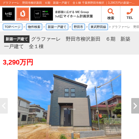
グラファーレ 野田市柳沢新田 ６期 新築一戸建て 全１棟 千葉県野田市柳沢 ｜3,290万円の新築一戸建て｜分譲住宅や新築物件｜MEマイホーム計画京葉株式会社
TEL
検索
TOPページ
>
物件検索
>
新築一戸建て
>
野田市
>
東武野田線
>
グラファーレ 野
グラファーレ 野田市柳沢新田 ６期 新築
新築一戸建て
一戸建て 全１棟
3,290万円