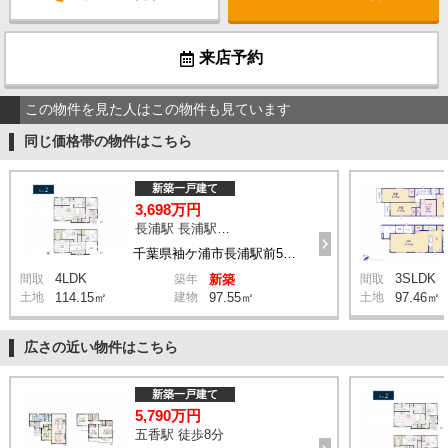
来店予約
この物件を見た人はこの物件も見ています
同じ価格帯の物件はこちら
新築一戸建て
3,698万円
長浦駅 長浦駅前５丁目 バス4分 停歩6分
千葉県袖ケ浦市長浦駅前5丁目
4LDK
3SLDK
間取
築年
新築
間取
土地
114.15㎡
建物
97.55㎡
土地
97.46㎡
広さの近い物件はこちら
新築一戸建て
5,790万円
五香駅 徒歩8分