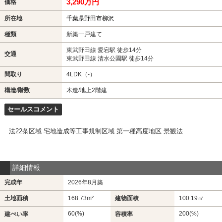
3,290万円
価格
所在地
千葉県野田市柳沢
種類
新築一戸建て
東武野田線 愛宕駅 徒歩14分
交通
東武野田線 清水公園駅 徒歩14分
間取り
4LDK（-）
構造/階数
木造/地上2階建
セールスコメント
法22条区域 宅地造成等工事規制区域 第一種高度地区 景観法
詳細情報
完成年
2026年8月築
土地面積
168.73m²
建物面積
100.19㎡
60(%)
200(%)
建ぺい率
容積率