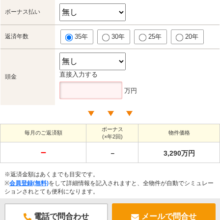
ボーナス払い
返済年数
35年
30年
25年
20年
直接入力する
頭金
万円
ボーナス
毎月のご返済額
物件価格
(×年2回)
－
－
3,290万円
※返済金額はあくまでも目安です。
※
会員登録(無料)
をして詳細情報を記入されますと、全物件が自動でシミュレー
ションされとても便利になります。
電話で問合わせ
メールで問合せ