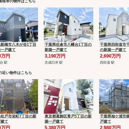
価格帯の物件はこちら
県船橋市八木が谷1丁目
千葉県佐倉市八幡台1丁目の
千葉県四街道市千
築一戸建て
新築一戸建て
の新築一戸建て
90万円
3,190万円
2,690万円
台 駅
京成臼井 駅
四街道 駅
の近い物件はこちら
県松戸市栄町7丁目の新
東京都葛飾区青戸5丁目の新
千葉県袖ケ浦市横
戸建て
築一戸建て
戸建て
80万円
5,380万円
2,980万円