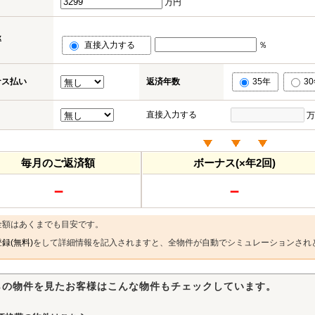
万円
率
直接入力する
％
ナス払い
返済年数
35年
3
直接入力する
万
毎月のご返済額
ボーナス(×年2回)
－
－
金額はあくまでも目安です。
録(無料)
をして詳細情報を記入されますと、全物件が自動でシミュレーションされ
らの物件を見たお客様はこんな物件もチェックしています。