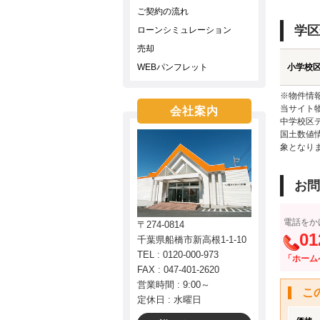
ご契約の流れ
学区
ローンシミュレーション
売却
WEBパンフレット
小学校
※物件情
当サイト
会社案内
中学校区
国土数値
象となり
お問
電話をか
〒274-0814
01
千葉県船橋市新高根1-1-10
TEL : 0120-000-973
「ホーム
FAX : 047-401-2620
営業時間 : 9:00～
こ
定休日 : 水曜日