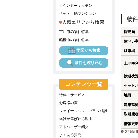
カウンターキッチン
ペット可能マンション
物件
人気エリアから検索
市川市の物件特集
採光面
船橋市の物件特集
建ぺい
学区から検索
駐車場
条件を絞り込む
土地権
接道状
コンテンツ一覧
セット
特典・サービス
地目
お客様の声
建築確
ファイナンシャルプラン相談
取引態
当社が選ばれる理由
情報更
アドバイザー紹介
※各種情
よくある質問