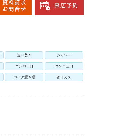
ン
追い焚き
シャワー
コンロ二口
コンロ三口
バイク置き場
都市ガス