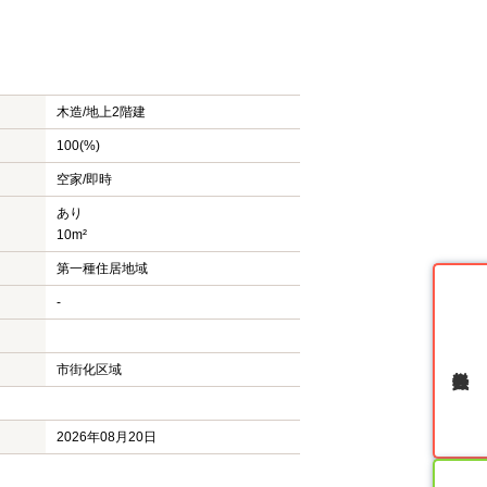
木造/
地上2階建
100(%)
空家/即時
あり
10m²
第一種住居地域
-
無料会員登録
市街化区域
2026年08月20日