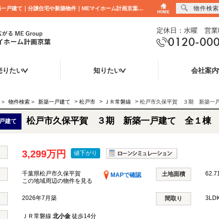
物件検索
松戸市久保平賀 ３期 新築一戸建て 全１棟 千葉県松戸市久保平賀 ｜3,299万円の新築一戸建て｜分譲住宅や新築物件｜MEマイホーム計画京葉株式会社
定休日：水曜 営業時
0120-00
売りたい
知りたい
会社案内
>
>
>
>
物件検索
>
新築一戸建て
松戸市
ＪＲ常磐線
松戸市久保平賀 ３期 新築一
松戸市久保平賀 ３期 新築一戸建て 全１棟
戸建て
3,299万円
値下がり
千葉県松戸市久保平賀
62.7
土地面積
MAPで確認
この地域周辺の物件を見る
2026年7月築
3LD
間取り
ＪＲ常磐線
北小金
徒歩14分