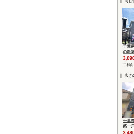
同じ
千葉
の新
3,0
二和向
広さ
千葉
築一
3,4