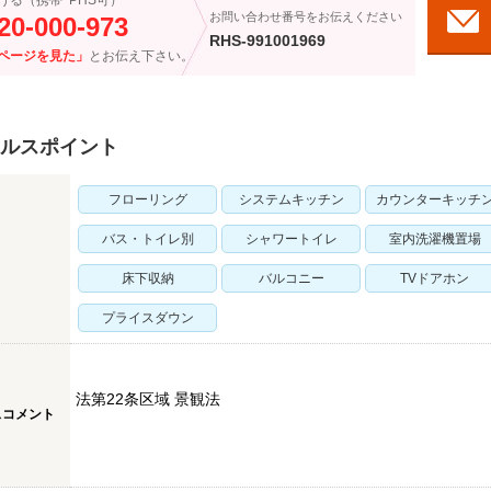
ける（携帯･PHS可）
お問い合わせ番号をお伝えください
20-000-973
RHS-991001969
ページを見た」
とお伝え下さい。
ルスポイント
フローリング
システムキッチン
カウンターキッチ
バス・トイレ別
シャワートイレ
室内洗濯機置場
床下収納
バルコニー
TVドアホン
プライスダウン
法第22条区域 景観法
スコメント