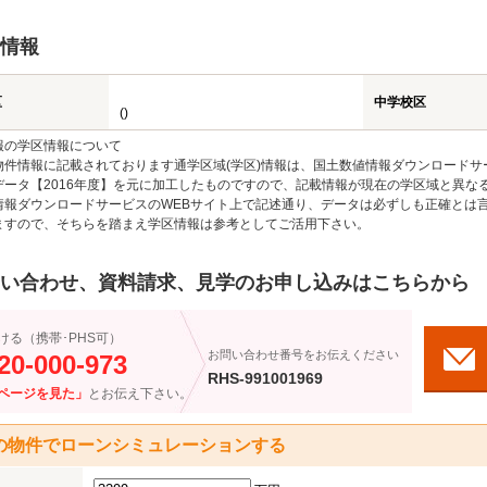
情報
区
中学校区
()
報の学区情報について
物件情報に記載されております通学区域(学区)情報は、国土数値情報ダウンロードサ
データ【2016年度】を元に加工したものですので、記載情報が現在の学区域と異な
情報ダウンロードサービスのWEBサイト上で記述通り、データは必ずしも正確とは言
ますので、そちらを踏まえ学区情報は参考としてご活用下さい。
い合わせ、資料請求、見学のお申し込みはこちらから
ける（携帯･PHS可）
お問い合わせ番号をお伝えください
20-000-973
RHS-991001969
ページを見た」
とお伝え下さい。
の物件でローンシミュレーションする