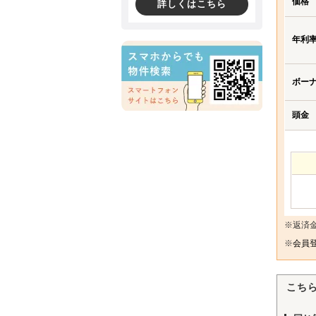
価格
詳しくはこちら
年利
ボー
頭金
※返済
※
会員登
こち