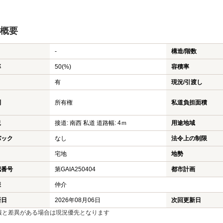
概要
-
構造/階数
率
50(%)
容積率
有
現況/引渡し
利
所有権
私道負担面積
況
接道: 南西 私道 道路幅: 4ｍ
用途地域
バック
なし
法令上の制限
宅地
地勢
認番号
第GAIA250404
都市計画
様
仲介
新日
2026年08月06日
次回更新日
報と差異がある場合は現況優先となります