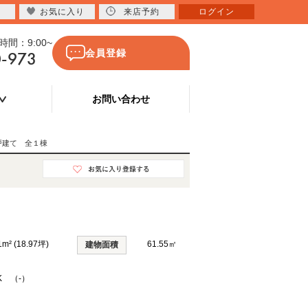
お気に入り
来店予約
ログイン
間：9:00~
0-973
会員登録
お問い合わせ
戸建て 全１棟
1m² (18.97坪)
61.55㎡
建物面積
K （-）