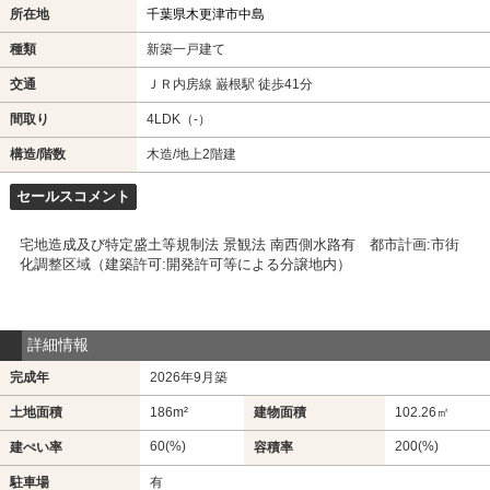
所在地
千葉県木更津市中島
種類
新築一戸建て
交通
ＪＲ内房線 巌根駅 徒歩41分
間取り
4LDK（-）
構造/階数
木造/地上2階建
セールスコメント
宅地造成及び特定盛土等規制法 景観法 南西側水路有 都市計画:市街
化調整区域（建築許可:開発許可等による分譲地内）
詳細情報
完成年
2026年9月築
土地面積
186m²
建物面積
102.26㎡
60(%)
200(%)
建ぺい率
容積率
駐車場
有