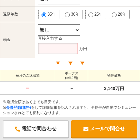
返済年数
35年
30年
25年
20年
直接入力する
頭金
万円
ボーナス
毎月のご返済額
物件価格
(×年2回)
－
－
3,140万円
※返済金額はあくまでも目安です。
※
会員登録(無料)
をして詳細情報を記入されますと、全物件が自動でシミュレー
ションされとても便利になります。
電話で問合わせ
メールで問合せ