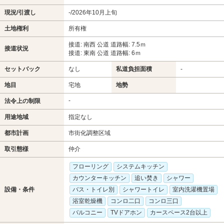
現況/引渡し
-/2026年10月上旬
土地権利
所有権
接道: 南西 公道 道路幅: 7.5ｍ
接道状況
接道: 東南 公道 道路幅: 6ｍ
セットバック
なし
私道負担面積
-
地目
宅地
地勢
-
法令上の制限
用途地域
指定なし
都市計画
市街化調整区域
取引態様
仲介
フローリング
システムキッチン
カウンターキッチン
追い焚き
シャワー
設備・条件
バス・トイレ別
シャワートイレ
室内洗濯機置場
浴室乾燥機
コンロ二口
コンロ三口
バルコニー
TVドアホン
カースペース2台以上