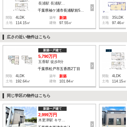
長浦駅 長浦駅前５丁目 バス4分 停歩6分
千葉県袖ケ浦市長浦駅前5丁目
4LDK
3SLDK
間取
築年
新築
間取
土地
114.15㎡
建物
97.55㎡
土地
97.46㎡
広さの近い物件はこちら
新築一戸建て
5,790万円
五香駅 徒歩8分
千葉県松戸市五香西2丁目
4LDK
4LDK
間取
築年
新築
間取
土地
192.64㎡
建物
101.84㎡
土地
114.15㎡
同じ学区の物件はこちら
新築一戸建て
2,999万円
木更津駅 キサラピア バス23分 停歩9分