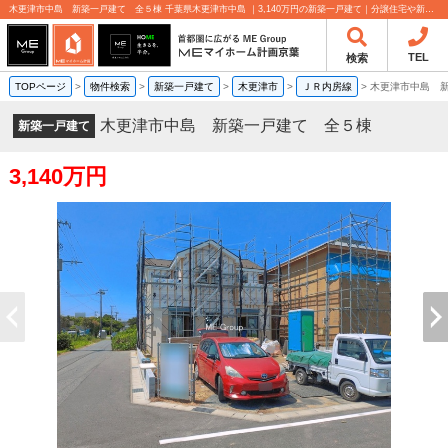
木更津市中島 新築一戸建て 全５棟 千葉県木更津市中島 ｜3,140万円の新築一戸建て｜分譲住宅や新築物件｜MEマイホーム計画京葉株式会社
TEL
検索
TOPページ
>
物件検索
>
新築一戸建て
>
木更津市
>
ＪＲ内房線
>
木更津市中島 
木更津市中島 新築一戸建て 全５棟
新築一戸建て
3,140万円