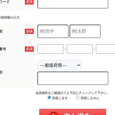
ワード
必須
客様情報の入力
前
必須
-
-
番号
必須
所
会員規約をご確認のうえ下記にチェックして下さい。
同意します
同意しません