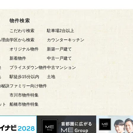
物件検索
こだわり検索
駐車場2台以上
る理由
学区から検索
カウンターキッチン
オリジナル物件
新築一戸建て
新着物件
中古一戸建て
訣
プライスダウン物件
中古マンション
れ
駅徒歩15分以内
土地
の秘訣
ファミリー向け物件
市川市物件特集
ット
船橋市物件特集