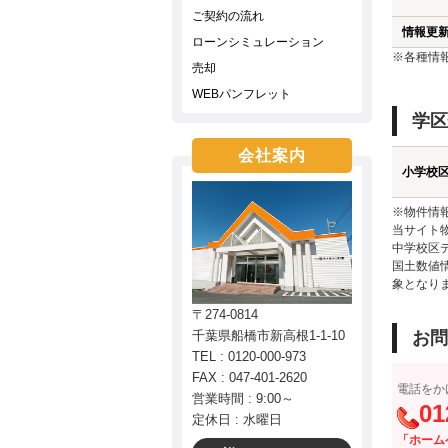
ご契約の流れ
情報更
ローンシミュレーション
※各種情
売却
WEBパンフレット
学区
会社案内
小学校
※物件情
当サイト
中学校区
国土数値
象となり
〒274-0814
千葉県船橋市新高根1-1-10
お問
TEL : 0120-000-973
FAX : 047-401-2620
電話をか
営業時間 : 9:00～
01
定休日 : 水曜日
「ホーム