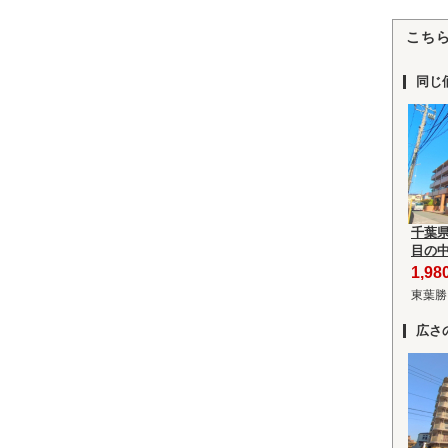
こち
同じ
千葉
目の
1,9
東葉勝
広さ