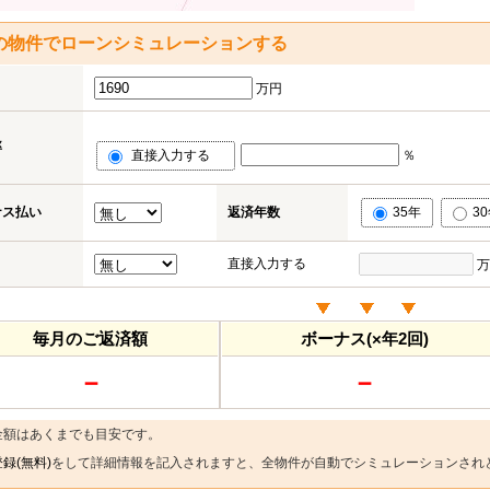
の物件でローンシミュレーションする
万円
率
直接入力する
％
ナス払い
返済年数
35年
3
直接入力する
万
毎月のご返済額
ボーナス(×年2回)
－
－
金額はあくまでも目安です。
録(無料)
をして詳細情報を記入されますと、全物件が自動でシミュレーションされ