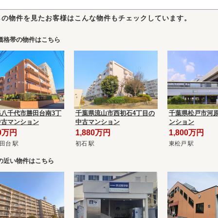
らの物件を見たお客様はこんな物件もチェックしています。
価格帯の物件はこちら
県八千代市勝田台南3丁
千葉県流山市西初石4丁目の
千葉県松戸市河原
中古マンション
中古マンション
ンション
80万円
1,880万円
1,800万円
田台 駅
初石 駅
東松戸 駅
の近い物件はこちら