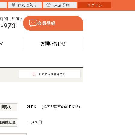
お気に入り
来店予約
ログイン
間：9:00~
0-973
会員登録
お問い合わせ
2LDK （洋室5/洋室4.4/LDK13）
間取り
11,370円
修繕積立金