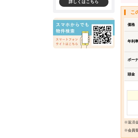
詳しくはこちら
こ
価格
年利
ボー
頭金
※返済
※
会員登