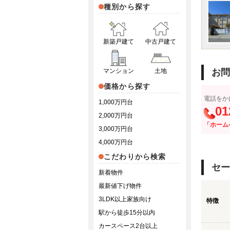
種別から探す
新築戸建て
中古戸建て
マンション
土地
お問
価格から探す
電話をか
1,000万円台
01
2,000万円台
「ホーム
3,000万円台
4,000万円台
こだわりから検索
セー
新着物件
最新値下げ物件
3LDK以上家族向け
特徴
駅から徒歩15分以内
カースペース2台以上