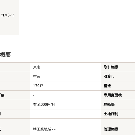
スコメント
概要
東南
取引態様
空家
引渡し
179戸
構造
面積
-
専用庭面積
有:8,000円/月
駐輪場
利
-
土地権利
域
準工業地域 - -
管理態様