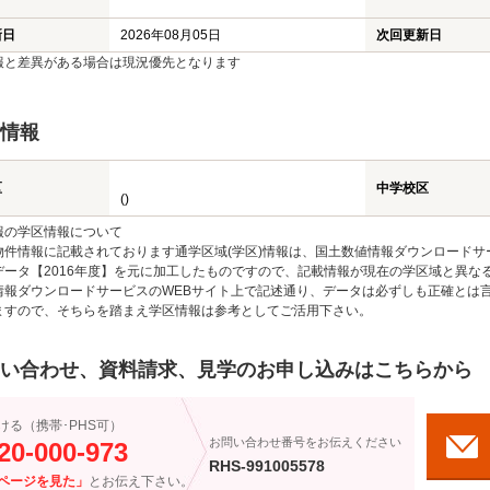
新日
2026年08月05日
次回更新日
報と差異がある場合は現況優先となります
情報
区
中学校区
()
報の学区情報について
物件情報に記載されております通学区域(学区)情報は、国土数値情報ダウンロードサ
データ【2016年度】を元に加工したものですので、記載情報が現在の学区域と異な
情報ダウンロードサービスのWEBサイト上で記述通り、データは必ずしも正確とは言
ますので、そちらを踏まえ学区情報は参考としてご活用下さい。
い合わせ、資料請求、見学のお申し込みはこちらから
ける（携帯･PHS可）
お問い合わせ番号をお伝えください
20-000-973
RHS-991005578
ページを見た」
とお伝え下さい。