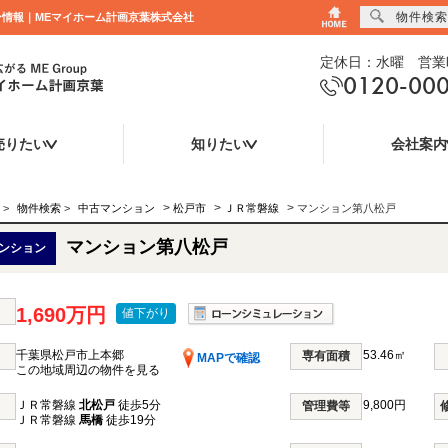
物件検索
ョン情報｜MEマイホーム計画京葉株式会社
定休日：水曜 営業時
0120-00
売りたい
知りたい
会社案内
>
>
>
>
物件検索
>
中古マンション
松戸市
ＪＲ常磐線
マンション第八松戸
マンション第八松戸
ンション
1,690万円
値下がり
千葉県松戸市上本郷
53.46㎡
専有面積
MAPで確認
この地域周辺の物件を見る
ＪＲ常磐線
北松戸
徒歩5分
9,800円
管理費等
ＪＲ常磐線
馬橋
徒歩19分