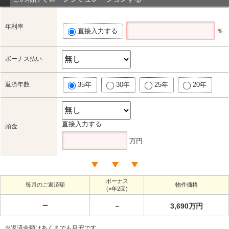
年利率
直接入力する
％
ボーナス払い
返済年数
35年
30年
25年
20年
直接入力する
頭金
万円
ボーナス
毎月のご返済額
物件価格
(×年2回)
－
－
3,690万円
※返済金額はあくまでも目安です。