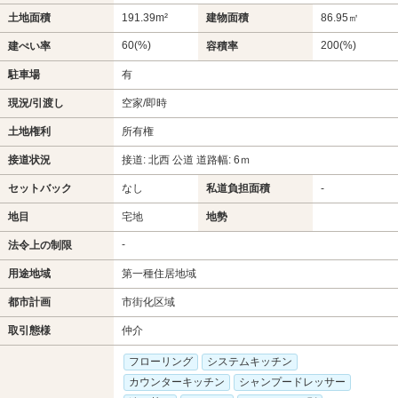
土地面積
191.39m²
建物面積
86.95㎡
60(%)
200(%)
建ぺい率
容積率
駐車場
有
現況/引渡し
空家/即時
土地権利
所有権
接道状況
接道: 北西 公道 道路幅: 6ｍ
セットバック
なし
私道負担面積
-
地目
宅地
地勢
-
法令上の制限
用途地域
第一種住居地域
都市計画
市街化区域
取引態様
仲介
フローリング
システムキッチン
カウンターキッチン
シャンプードレッサー