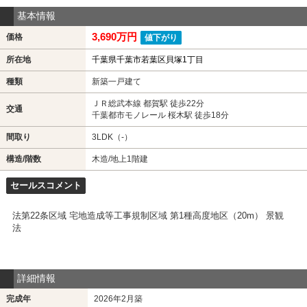
基本情報
3,690万円
価格
値下がり
所在地
千葉県千葉市若葉区貝塚1丁目
種類
新築一戸建て
ＪＲ総武本線 都賀駅 徒歩22分
交通
千葉都市モノレール 桜木駅 徒歩18分
間取り
3LDK（-）
構造/階数
木造/地上1階建
セールスコメント
法第22条区域 宅地造成等工事規制区域 第1種高度地区（20m） 景観
法
詳細情報
完成年
2026年2月築