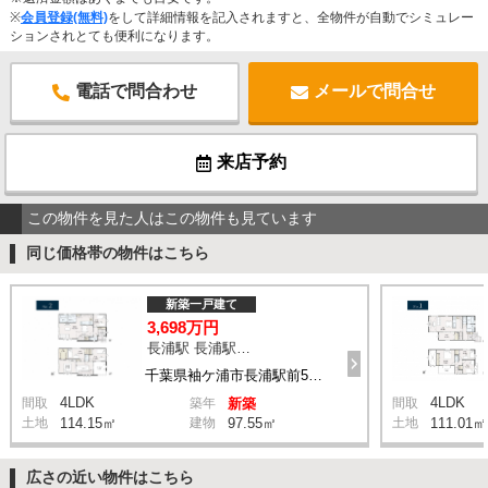
※
会員登録(無料)
をして詳細情報を記入されますと、全物件が自動でシミュレー
ションされとても便利になります。
電話で問合わせ
メールで問合せ
来店予約
この物件を見た人はこの物件も見ています
同じ価格帯の物件はこちら
新築一戸建て
3,698万円
長浦駅 長浦駅前５丁目 バス4分 停歩6分
千葉県袖ケ浦市長浦駅前5丁目
4LDK
4LDK
間取
築年
新築
間取
土地
114.15㎡
建物
97.55㎡
土地
111.01㎡
広さの近い物件はこちら