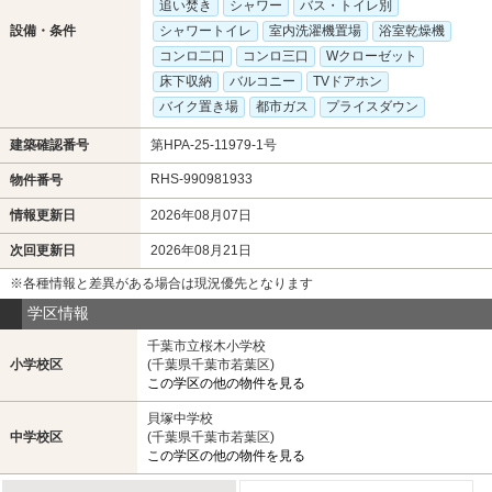
追い焚き
シャワー
バス・トイレ別
設備・条件
シャワートイレ
室内洗濯機置場
浴室乾燥機
コンロ二口
コンロ三口
Wクローゼット
床下収納
バルコニー
TVドアホン
バイク置き場
都市ガス
プライスダウン
建築確認番号
第HPA-25-11979-1号
RHS-990981933
物件番号
情報更新日
2026年08月07日
次回更新日
2026年08月21日
※各種情報と差異がある場合は現況優先となります
学区情報
千葉市立桜木小学校
小学校区
(千葉県千葉市若葉区)
この学区の他の物件を見る
貝塚中学校
中学校区
(千葉県千葉市若葉区)
この学区の他の物件を見る