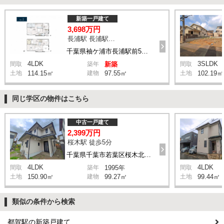
新築一戸建て
3,698万円
長浦駅 長浦駅前５丁目 バス4分 停歩6分
千葉県袖ケ浦市長浦駅前5丁目
4LDK
3SLDK
間取
築年
新築
間取
土地
114.15㎡
建物
97.55㎡
土地
102.19㎡
同じ学区の物件はこちら
中古一戸建て
2,399万円
桜木駅 徒歩5分
千葉県千葉市若葉区桜木北1丁目
4LDK
4LDK
間取
築年
1995年
間取
土地
150.90㎡
建物
99.27㎡
土地
99.44㎡
類似の条件から検索
都賀駅の新築戸建て