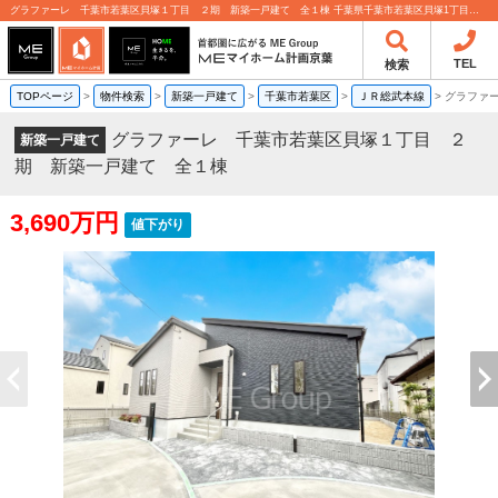
グラファーレ 千葉市若葉区貝塚１丁目 ２期 新築一戸建て 全１棟 千葉県千葉市若葉区貝塚1丁目｜3,690万円の新築一戸建て｜分譲住宅や新築物件｜MEマイホーム計画京葉株式会社
TEL
検索
TOPページ
>
物件検索
>
新築一戸建て
>
千葉市若葉区
>
ＪＲ総武本線
>
グラファ
グラファーレ 千葉市若葉区貝塚１丁目 ２
新築一戸建て
期 新築一戸建て 全１棟
3,690万円
値下がり