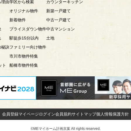
る理由
学区から検索
カウンターキッチン
オリジナル物件
新築一戸建て
新着物件
中古一戸建て
訣
プライスダウン物件
中古マンション
れ
駅徒歩15分以内
土地
の秘訣
ファミリー向け物件
市川市物件特集
ット
船橋市物件特集
会員登録
マイページ
ログイン
会員規約
サイトマップ
個人情報保護方針
©MEマイホーム計画京葉 All rights reserved.