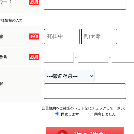
ワード
必須
客様情報の入力
前
必須
-
-
番号
必須
所
会員規約をご確認のうえ下記にチェックして下さい。
同意します
同意しません