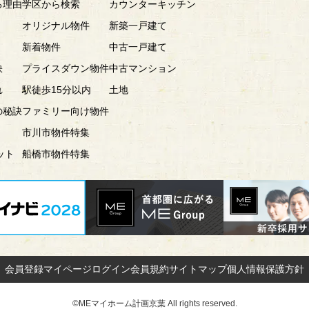
る理由
学区から検索
カウンターキッチン
オリジナル物件
新築一戸建て
新着物件
中古一戸建て
訣
プライスダウン物件
中古マンション
れ
駅徒歩15分以内
土地
の秘訣
ファミリー向け物件
市川市物件特集
ット
船橋市物件特集
会員登録
マイページ
ログイン
会員規約
サイトマップ
個人情報保護方針
©MEマイホーム計画京葉 All rights reserved.