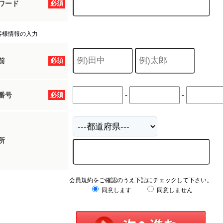
ワード
必須
客様情報の入力
前
必須
-
-
番号
必須
所
会員規約をご確認のうえ下記にチェックして下さい。
同意します
同意しません