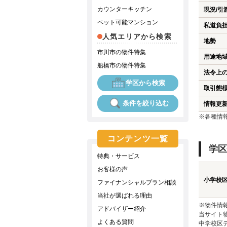
カウンターキッチン
現況/引
ペット可能マンション
私道負
人気エリアから検索
地勢
市川市の物件特集
用途地
船橋市の物件特集
法令上
学区から検索
取引態
条件を絞り込む
情報更
※各種情
コンテンツ一覧
学区
特典・サービス
お客様の声
小学校
ファイナンシャルプラン相談
当社が選ばれる理由
※物件情
アドバイザー紹介
当サイト
よくある質問
中学校区