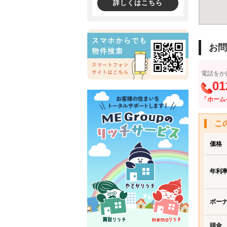
詳しくはこちら
お問
電話をか
01
「ホーム
こ
価格
年利
ボー
頭金