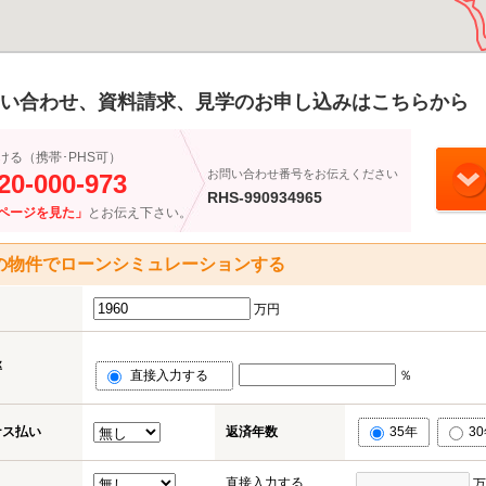
い合わせ、資料請求、見学のお申し込みはこちらから
ける（携帯･PHS可）
お問い合わせ番号をお伝えください
20-000-973
RHS-990934965
ページを見た」
とお伝え下さい。
の物件でローンシミュレーションする
万円
率
直接入力する
％
ナス払い
返済年数
35年
3
直接入力する
万