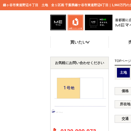
鎌ヶ谷市東道野辺６丁目 土地 全１区画 千葉県鎌ケ谷市東道野辺6丁目｜1,960万円
買いたい
TOPページ
お気軽にお問い合わせください
土地
価格
所在地
交通