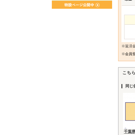
※返済
※
会員登
こち
同じ
千葉