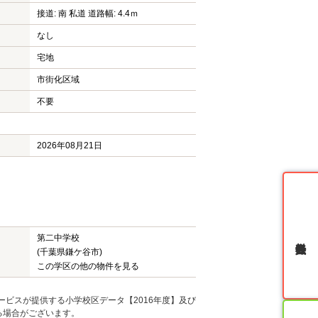
接道: 南 私道 道路幅: 4.4ｍ
なし
宅地
市街化区域
不要
2026年08月21日
第二中学校
無料会員登録
(千葉県鎌ケ谷市)
この学区の他の物件を見る
ービスが提供する小学校区データ【2016年度】及び
る場合がございます。