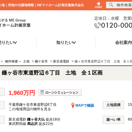
物件検索
の土地｜売地や分譲地情報｜MEマイホーム計画京葉株式会社
定休日：水曜 営業時
0120-00
売りたい
知りたい
会社案内
>
>
>
>
物件検索
>
土地
鎌ケ谷市
新京成電鉄
鎌ヶ谷市東道野辺６丁目 土地 全１
鎌ヶ谷市東道野辺６丁目 土地 全１区画
1,960万円
千葉県鎌ケ谷市東道野辺6丁目
15
土地面積
MAPで確認
この地域周辺の物件を見る
新京成電鉄
鎌ヶ谷大仏
徒歩18分
60
建ぺい率
東武野田線
馬込沢
徒歩22分