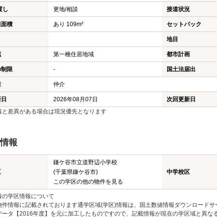
渡し
更地/相談
接道状況
担面積
あり 109m²
セットバック
地目
域
第一種住居地域
都市計画
の制限
-
国土法届出
様
仲介
新日
2026年08月07日
次回更新日
報と差異がある場合は現況優先となります
情報
鎌ケ谷市立道野辺小学校
区
(千葉県鎌ケ谷市)
中学校区
この学区の他の物件を見る
報の学区情報について
物件情報に記載されております通学区域(学区)情報は、国土数値情報ダウンロードサ
データ【2016年度】を元に加工したものですので、記載情報が現在の学区域と異な