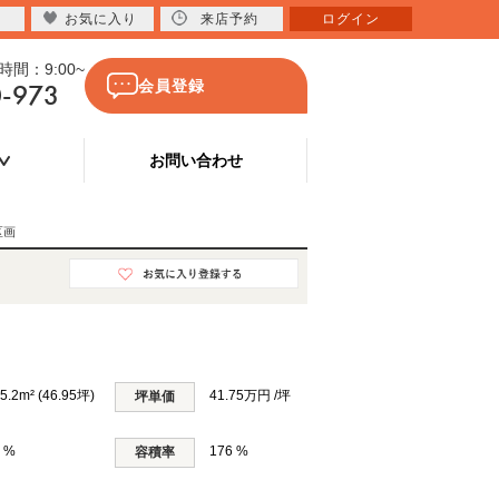
お気に入り
来店予約
ログイン
間：9:00~
0-973
会員登録
お問い合わせ
区画
5.2m² (46.95坪)
41.75万円 /坪
坪単価
 %
176 %
容積率