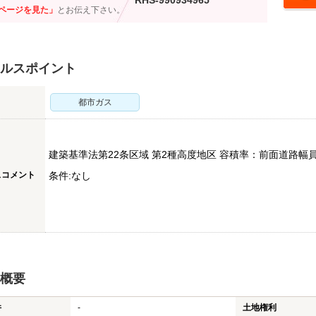
RHS-990934965
ページを見た」
とお伝え下さい。
ルスポイント
都市ガス
建築基準法第22条区域 第2種高度地区 容積率：前面道路幅員
スコメント
条件:なし
概要
件
-
土地権利